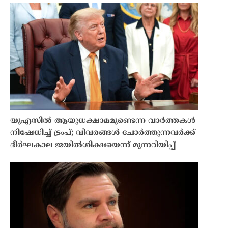
യുഎസിൽ ആയുധക്ഷാമമുണ്ടെന്ന വാർത്തകൾ
നിഷേധിച്ച് ട്രംപ്; വിവരങ്ങൾ ചോർത്തുന്നവർക്ക്
ദീർഘകാല ജയിൽശിക്ഷയെന്ന് മുന്നറിയിപ്പ്