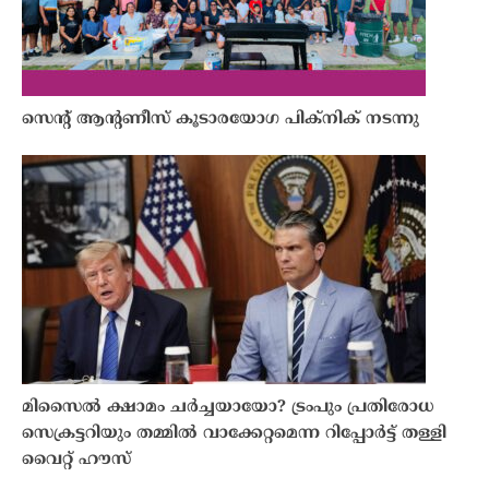
സെൻ്റ് ആൻ്റണീസ് കൂടാരയോഗ പിക്നിക് നടന്നു
മിസൈൽ ക്ഷാമം ചർച്ചയായോ? ട്രംപും പ്രതിരോധ
സെക്രട്ടറിയും തമ്മിൽ വാക്കേറ്റമെന്ന റിപ്പോർട്ട് തള്ളി
വൈറ്റ് ഹൗസ്