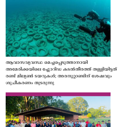
ആവാസവ്യവസ്ഥ മെച്ചപ്പെടുത്താനായി
അമേരിക്കയിലെ ഫ്ലോറിഡ കടൽതീരത്ത് തള്ളിയിട്ടത്
രണ്ട് മില്യൺ ടയറുകൾ; അരനൂറ്റാണ്ടിന് ശേഷവും
ശുചീകരണം തുടരുന്നു