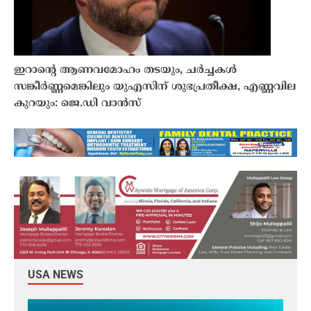
ഇറാൻ്റെ ആണവമോഹം തടയും, ചർച്ചകൾ
സങ്കീർണ്ണമെങ്കിലും യുഎസിന് ശുഭപ്രതീക്ഷ, എണ്ണവില
കുറയും: ജെ.ഡി വാൻസ്
USA NEWS