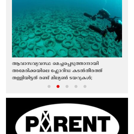
ആവാസവ്യവസ്ഥ മെച്ചപ്പെടുത്താനായി
സെൻ്
െ
അമേരിക്കയിലെ ഫ്ലോറിഡ കടൽതീരത്ത്
തള്ളിയിട്ടത് രണ്ട് മില്യൺ ടയറുകൾ;
അരനൂറ്റാണ്ടിന് ശേഷവും ശുചീകരണം തുടരുന്നു