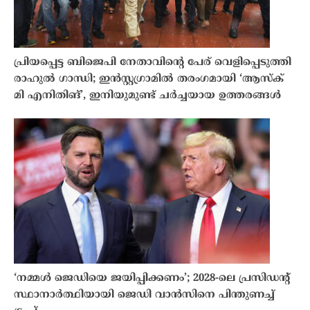
പ്രിയപ്പെട്ട ബിജെപി നേതാവിൻ്റെ പേര് വെളിപ്പെടുത്തി
രാഹുൽ ഗാന്ധി; ഇൻസ്റ്റഗ്രാമിൽ തരംഗമായി ‘ആസ്ക്
മി എനിതിങ്’, ഇനിയുമുണ്ട് ചർച്ചയായ ഉത്തരങ്ങൾ
‘നമ്മൾ ജെഡിയെ ജയിപ്പിക്കണം’; 2028-ലെ പ്രസിഡൻ്റ്
സ്ഥാനാർത്ഥിയായി ജെഡി വാൻസിനെ പിന്തുണച്ച്