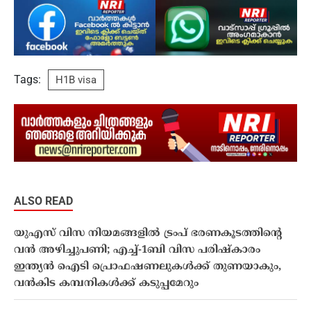
Tags:
H1B visa
ALSO READ
യുഎസ് വിസ നിയമങ്ങളിൽ ട്രംപ് ഭരണകൂടത്തിൻ്റെ
വൻ അഴിച്ചുപണി; എച്ച്-1ബി വിസ പരിഷ്കാരം
ഇന്ത്യൻ ഐടി പ്രൊഫഷണലുകൾക്ക് തുണയാകും,
വൻകിട കമ്പനികൾക്ക് കടുപ്പമേറും