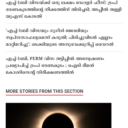
എച്ച്-1ബി വിസയ്ക്ക് ഒരു ലക്ഷം ഡോളർ ഫീസ്: ട്രംപ്
ഭരണകൂടത്തിന്റെ നീക്കത്തിന് തിരിച്ചടി; അപ്പീൽ തള്ളി
യുഎസ് കോടതി
‘എച്ച്-1ബി വിസയും ഗൂഗിൾ ജോലിയും
സ്വപ്നസാഫല്യമെന്ന് കരുതി; പിരിച്ചുവിടൽ എല്ലാം
മാറ്റിമറിച്ചു’: ടെക്കിയുടെ അനുഭവക്കുറിപ്പ് വൈറൽ
എച്ച്-1ബി, PERM വിസ തട്ടിപ്പിൽ അന്വേഷണം
പ്രഖ്യാപിച്ച് ട്രംപ് ഭരണകൂടം ; ഐടി ഭീമൻ
കോഗ്നിസെൻ്റ് നിരീക്ഷണത്തിൽ
MORE STORIES FROM THIS SECTION