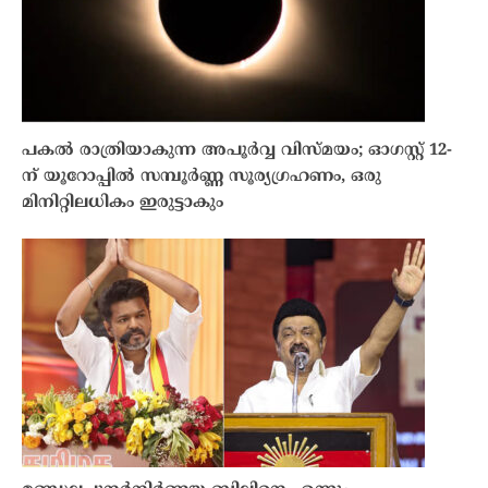
പകൽ രാത്രിയാകുന്ന അപൂർവ്വ വിസ്മയം; ഓഗസ്റ്റ് 12-
ന് യൂറോപ്പിൽ സമ്പൂർണ്ണ സൂര്യഗ്രഹണം, ഒരു
മിനിറ്റിലധികം ഇരുട്ടാകും