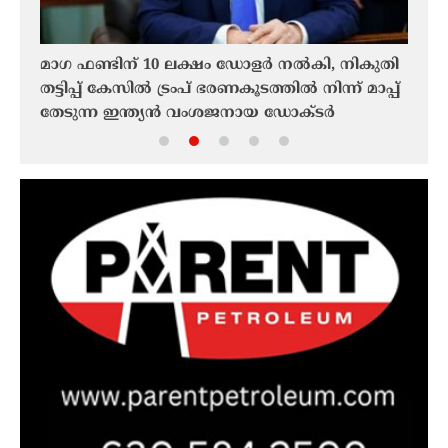
മാഗ ഫണ്ടിന് 10 ലക്ഷം ഡോളർ നൽകി, നികുതി
നൈൽസ
തട്ടിപ്പ് കേസിൽ ട്രംപ് ഭരണകൂടത്തിൽ നിന്ന് മാപ്പ്
മുളയ
തേടുന്ന ഇന്ത്യൻ വംശജനായ ഡോക്ടർ
നവനേ