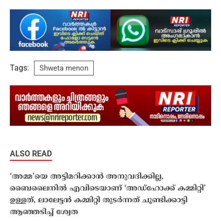
Tags:
Shweta menon
ALSO READ
‘അമ്മ’യെ അട്ടിമറിക്കാൻ അനുവദിക്കില്ല,
ബൈലൈനിൽ എവിടെയാണ് ‘അഡ്ഹോക്ക് കമ്മിറ്റി’
ഉള്ളത്, ലാലേട്ടൻ കമ്മിറ്റി തുടർന്നത് ചൂണ്ടിക്കാട്ടി
ആഞ്ഞടിച്ച് ശ്വേത