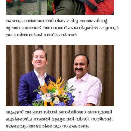
രക്ഷാപ്രവർത്തനത്തിനിടെ മരിച്ച രാജേഷിന്റെ
മൃതദേഹത്തോട് അനാദരവ് കാണിച്ചതിൽ പയ്യന്നൂർ
തഹസിൽദാർക്ക് സസ്പെൻഷൻ
യുഎസ് അംബാസിഡർ സെർജിയോ ഗോറുമായി
കൂടിക്കാഴ്ച നടത്തി മുഖ്യമന്ത്രി വി.ഡി. സതീശൻ;
കേരളവും അമേരിക്കയും സഹകരണം