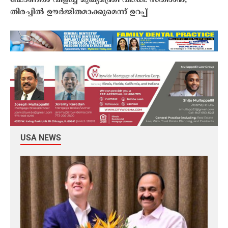
ഫോണിൽ വിളിച്ച് മുഖ്യമന്ത്രി വി.ഡി. സതീശൻ;
തിരച്ചിൽ ഊർജിതമാക്കുമെന്ന് ഉറപ്പ്
USA NEWS