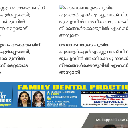
റഗ്രാം അക്കൗണ്ടിന്
മോഡേണയുടെ പുതിയ
ഏർപ്പെടുത്തി;
എം.ആർ.എൻ.എ ഫ്ലൂ വാക്സിന
ിക്ക് മുന്നിൽ
യു.എസിൽ അംഗീകാരം ; നാട
ന് മെറ്റയോട്
നീക്കങ്ങൾക്കൊടുവിൽ എഫ്.
ൾ
അനുമതി