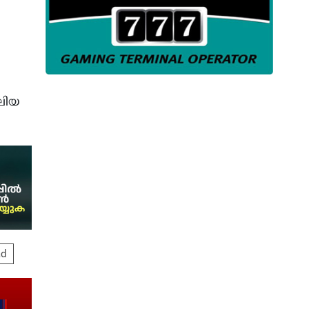
വലിയ
ad