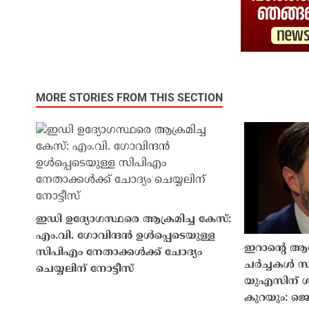
MORE STORIES FROM THIS SECTION
ഇഡി ഉദ്യോഗസ്ഥരെ ആക്രമിച്ച കേസ്:
എം.വി. ഗോവിന്ദൻ ഉൾപ്പെടെയുള്ള
ഇറാൻ്റെ 
സിപിഎം നേതാക്കൾക്ക് ചോദ്യം
ചർച്ചകൾ സങ്
ചെയ്യലിന് നോട്ടീസ്
യുഎസിന് ശു
കുറയും: ജ