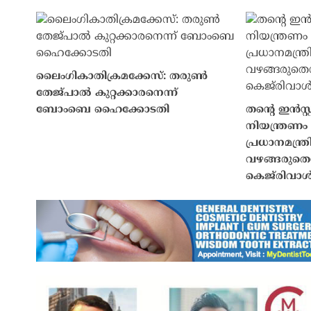
ലൈംഗികാതിക്രമക്കേസ്: തരുൺ
തേജ്പാൽ കുറ്റക്കാരനെന്ന്
ബോംബെ ഹൈക്കോടതി
തൻ്റെ ഇൻസ്റ്
നിയന്ത്രണം 
പ്രധാനമന്ത്ര
വഴങ്ങരുതെന്
കെജ്‌രിവാ