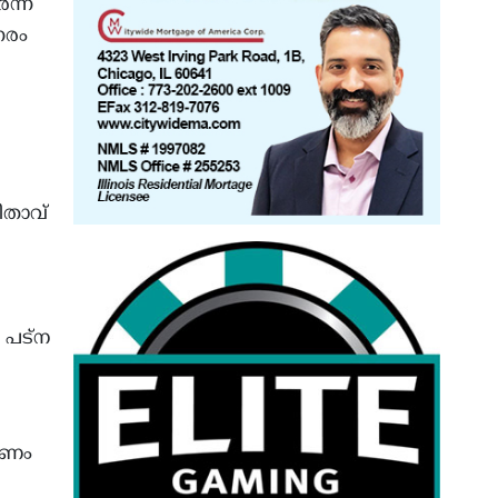
ന്ന്
േരം
ിതാവ്
 പട്ന
്ഷണം