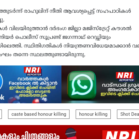
ുടര്‍ന്ന് രാഹുലിന് നീതി ആവശ്യപ്പെട്ട് സഹപാഠികള്‍
ു.
‍ വിലയിരുത്താന്‍ ദര്‍ഭംഗ ജില്ലാ മജിസ്ട്രേറ്റ് കൗശല്‍
ിയര്‍ പൊലീസ് സൂപ്രണ്ട് ജഗന്നാഥ് റെഡ്ഡിയും
ലെത്തി. സ്ഥിതിഗതികള്‍ നിയന്ത്രണവിധേയമാക്കാന്‍ 
ം തന്നെ സ്ഥലത്തുണ്ടായിരുന്നു.
caste based honour killing
honour killing
Shot De