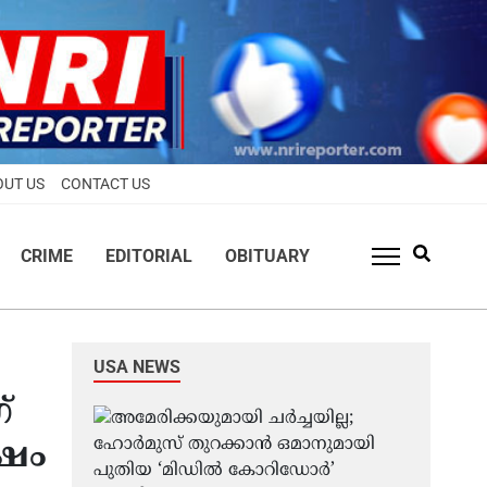
OUT US
CONTACT US
CRIME
EDITORIAL
OBITUARY
USA NEWS
്
േഷം