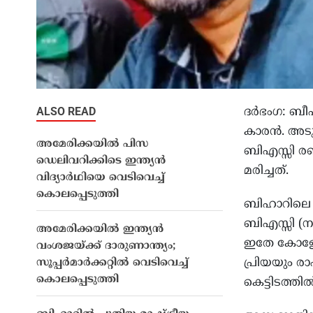
ALSO READ
ദര്‍ഭംഗ: ബ
കാരന്‍. അട
അമേരിക്കയിൽ പിസ
ബിഎസ്സി രണ്
ഡെലിവറിക്കിടെ ഇന്ത്യൻ
മരിച്ചത്.
വിദ്യാർഥിയെ വെടിവെച്ച്
കൊലപ്പെടുത്തി
ബിഹാറിലെ ദ
ബിഎസ്സി (നഴ്
അമേരിക്കയിൽ ഇന്ത്യൻ
ഇതേ കോളേജി
വംശജയ്ക്ക് ദാരുണാന്ത്യം;
പ്രിയയും ര
സൂപ്പർമാർക്കറ്റിൽ വെടിവെച്ച്
കൊലപ്പെടുത്തി
കെട്ടിടത്തി