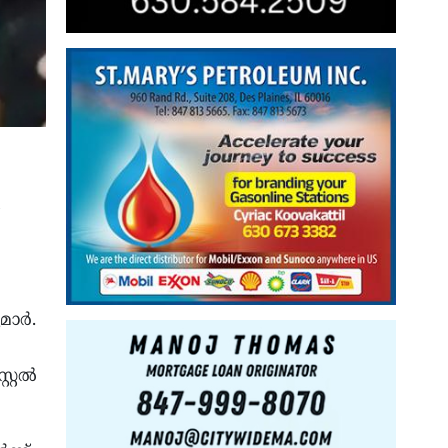
ാര്‍.
റല്‍