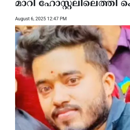
മാറി ഹോസ്റ്റലിലെത്ത
August 6, 2025 12:47 PM
ഖമേനിയെ ബന്ധപ്പെടാനാകുന്നില്ല;
സമാധ
ാക്സിന്
ഇറാൻ്റെ ആഭ്യന്തര രാഷ്ട്രീയത്തിൽ
ഹോർമ
 ; നാടകീയ
അനിശ്ചിതത്വം പുകയുന്നു
ഒമാൻ 
ൽ എഫ്.ഡി.എ
സമീപം
നാവിക
പ്രാ