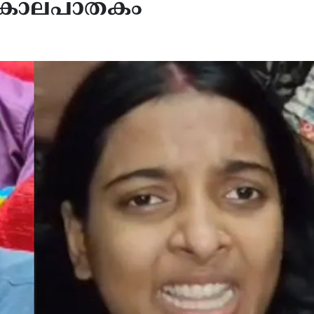
ി കൊലപാതകം
ാന ചർച്ചകൾക്കിടെ
ഇറാൻ്റെ ആണവമോഹം തട
ുസിൽ വീണ്ടും സ്ഫോടനം;
ചർച്ചകൾ സങ്കീർണ്ണമെങ്കില
തീരത്ത് വാണിജ്യ ടാങ്കറിന്
യുഎസിന് ശുഭപ്രതീക്ഷ, 
 ഇരട്ട സ്ഫോടനമെന്ന് ബ്രിട്ടീഷ്
കുറയും: ജെ.ഡി വാൻസ്
സേന, എണ്ണച്ചോർച്ചയില്ലെന്ന്
ഥമിക വിവരം