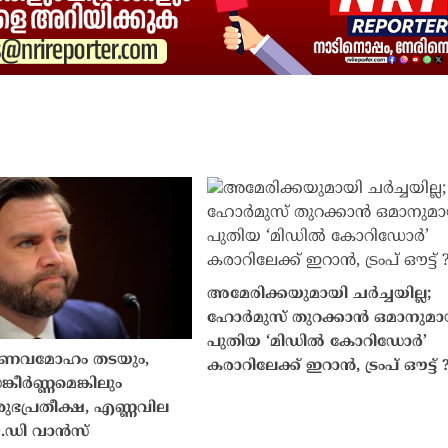
അമേരിക്കയുമായി ചർച്ചയില്ല;
ഹോർമുസ് തുറക്കാൻ ഒമാനുമാ
പുതിയ ‘മിഡിൽ കോറിഡോർ’
ആണവമോഹം തടയും,
കരാറിലേക്ക് ഇറാൻ, ട്രംപ് ഔട്ട് 
കീർണ്ണമെങ്കിലും
ഭപ്രതീക്ഷ, എണ്ണവില
െ.ഡി വാൻസ്