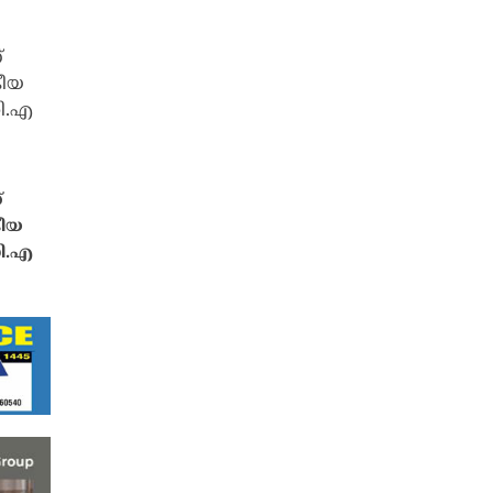
്
കീയ
ഡി.എ