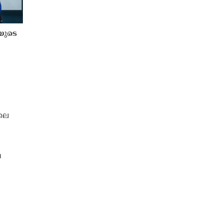
യുടെ
ൽ
െ