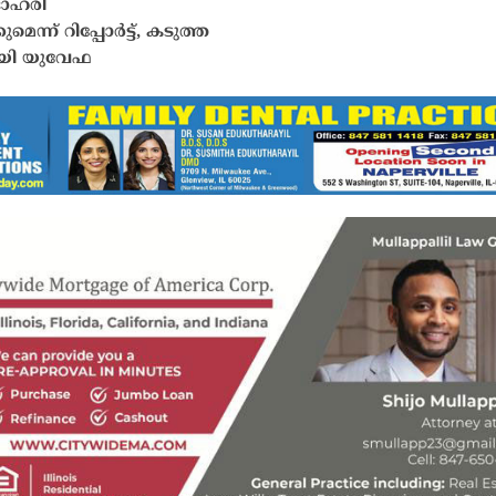
ഓഹരി
മെന്ന് റിപ്പോർട്ട്, കടുത്ത
ായി യുവേഫ