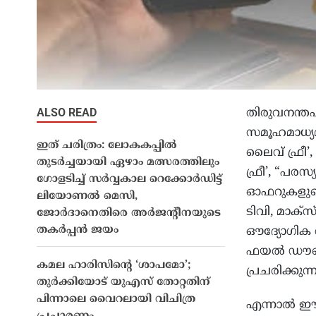
ALSO READ
തിരുവനന്തപ
സമൂഹമാധ്യ
ഇത് ചരിത്രം: ലോകകപ്പിൽ
ലൈവ് ഫ്രീ’,
തുടർച്ചയായി ഏഴാം മത്സരത്തിലും
ഫ്രീ’, “പരസ
ഗോളടിച്ച് സർവ്വകാല റെക്കോർഡിട്ട്
ഓഫറുകളുടെ 
ലിയോണല്‍ മെസി,
ടിവി, മാക്
ജോർദാനെതിരെ അർജൻ്റീനയുടെ
തകർപ്പൻ ജയം
ഔദ്യോഗിക 
ഫയൽ ഡൗൺലോ
കമല ഹാരിസിന്റെ ‘ശാപമോ’;
പ്രചരിക്കുന്ന
തുർക്കിയോട് യുഎസ് തോറ്റതിന്
പിന്നാലെ വൈറലായി വിചിത്ര
എന്നാൽ ഈ 