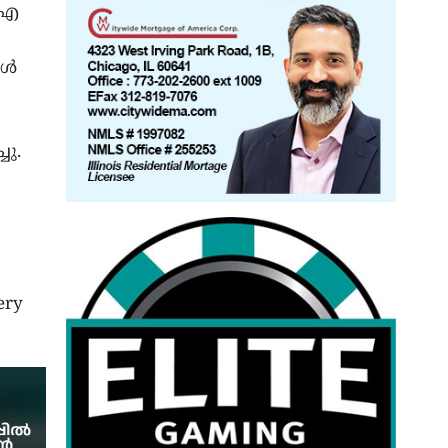
പിഐ
കൾ
ു.
ery