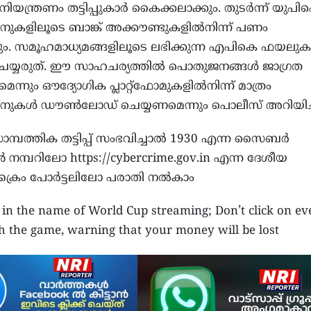
ിയന്ത്രണം തട്ടിപ്പുകാർ കൈക്കലാക്കും. തുടർന്ന് യു
നുകളിലൂടെ ബാങ്ക് അക്കൗണ്ടുകളിൽനിന്ന് പണം
്കും. സമൂഹമാധ്യമങ്ങളിലൂടെ ലഭിക്കുന്ന എപികെ ഫയലു
 ചെയ്യരുത്. ഈ സാഹചര്യത്തിൽ പൊതുജനങ്ങൾ ജാഗ്രത
ന്നും ഔദ്യോഗിക പ്ലാറ്റ്ഫോമുകളിൽനിന്ന് മാത്രം
ഷനുകൾ ഡൗൺലോഡ് ചെയ്യണമെന്നും പൊലീസ് അറിയിച്ച
പത്തിക തട്ടിപ്പ് സംഭവിച്ചാൽ 1930 എന്ന സൈബർ
മ്പറിലോ https://cybercrime.gov.in എന്ന ദേശീയ
ൈം പോർട്ടലിലോ പരാതി നൽകാം
d in the name of World Cup streaming; Don’t click on ev
ch the game, warning that your money will be lost