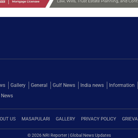
ews
Gallery
General
Gulf News
India news
Information
 News
OUT US
MASAPULARI
GALLERY
PRIVACY POLICY
GRIEV
© 2026 NRI Reporter | Global News Updates