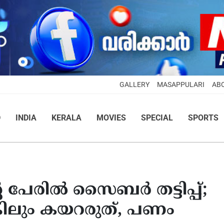
GALLERY
MASAPPULARI
AB
D
INDIA
KERALA
MOVIES
SPECIAL
SPORTS
്റെ പേരിൽ സൈബർ തട്ടിപ്പ്;
കിലും കയറരുത്, പണം