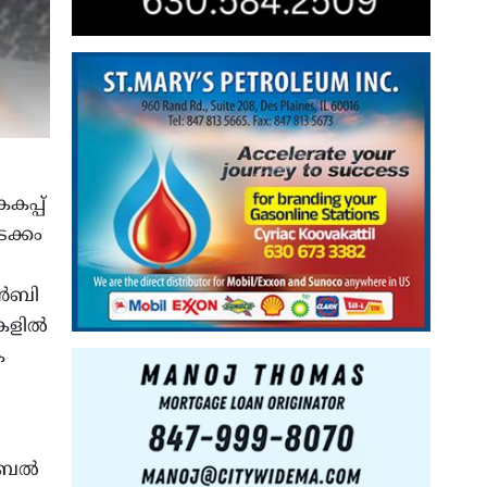
കപ്പ്
ടക്കം
എൻബി
ുകളിൽ
െ
ൊബൈൽ