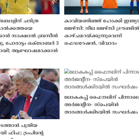
ട്ബോളിന് ചരിത്ര
കാവിയണിഞ്ഞ് ഹോക്കി ഇന്ത്യ
ൊൽക്കത്തയെ
ജേഴ്സി: നീല ജേഴ്സി ഗ്രൗണ്ടി
ക്കാൻ സാക്ഷാൽ ബ്രസീൽ
കാഴ്ചമറയ്ക്കുന്നുവെന്ന്
്നു, പോരാട്ടം ഒക്ടോബർ 3
ഫെഡറേഷൻ, വിവാദം
യുമായി; ആഘോഷമാക്കാൻ
ലോകകപ്പ് ഫൈനലിന് പിന്നാല
അർജന്റീന- സ്‌പെയിൻ
താരങ്ങൾക്കിടയിൽ സംഘർഷം
നടത്താൻ പുതിയ
ി ഫിഫ; ട്രംപിന്റെ