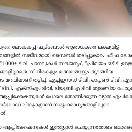
ുരം: ലോകകപ്പ് ഫുട്ബോൾ ആരാധകരെ ലക്ഷ്യമിട്ട്
മങ്ങളിൽ സജീവമായി സൈബർ തട്ടിപ്പുകാർ. ‘ഫിഫ ലോക
 “1000+ ടിവി ചാനലുകൾ സൗജന്യം’, “പ്രീമിയം ഒടിടി ഉള്ള
്യങ്ങളില്ലാതെ സിനിമകളും മത്സരങ്ങളും തുടങ്ങിയ
മറവിലാണ് തട്ടിപ്പ്. എച്ച്ഇസഡ് ടിവി, ഓപ്പൺ ടിവി, 
സ് ടിവി, എക്സ്എം ടിവി, ടിയുബിഎ ടിവി തുടങ്ങിയ പേര
ആപ്ലിക്കേഷനുകൾ പോലെ തോന്നിക്കുന്ന വ്യാജ എപിക
ഡ് ലിങ്കുകളാണ് സമൂഹമാധ്യമങ്ങളിലൂടെ
ത്.
ആപ്ലിക്കേഷനുകൾ ഇൻസ്റ്റാൾ ചെയ്യുന്നതോടെ മ