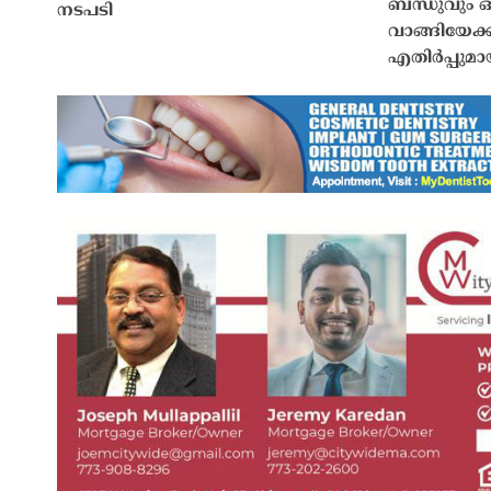
ബന്ധുവും 
നടപടി
വാങ്ങിയേക്കു
എതിർപ്പുമ