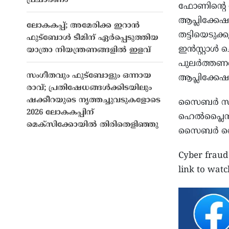
പ്രചാരണം
ഫോണിന്റെ ന
ആപ്ലിക്കേഷ
ലോകകപ്പ്; അമേരിക്ക ഇറാന്‍
തട്ടിയെടുക
ഫുട്‌ബോള്‍ ടീമിന് ഏര്‍പ്പെടുത്തിയ
ഇൻസ്റ്റാൾ
യാത്രാ നിയന്ത്രണങ്ങളില്‍ ഇളവ്
പുലർത്തണമെ
സംഗീതവും ഫുട്ബോളും ഒന്നായ
ആപ്ലിക്കേ
രാവ്; പ്രതിഷേധങ്ങൾക്കിടയിലും
ഷക്കീറയുടെ നൃത്തച്ചുവടുകളോടെ
സൈബർ സാമ്
2026 ലോകകപ്പിന്
ഹെൽപ്ലൈൻ ന
മെക്സിക്കോയിൽ തിരിതെളിഞ്ഞു
സൈബർ ക്ര
Cyber ​​frau
link to wat