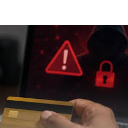
്കാന കൺവൻഷന്
മാഗ ഫണ്ടിന് 10 ലക്ഷം 
തെളിഞ്ഞു: ഫൊക്കാന വളരെ
നൽകി, നികുതി തട്ടിപ്പ് കേ
 പ്രസ്ഥാനമായി വളർന്നതിൽ
ഭരണകൂടത്തിൽ നിന്ന് മാപ്പ്
ോഷമെന്ന് ഉദ്ഘാടന
ഇന്ത്യൻ വംശജനായ ഡോക
ംഗത്തിൽ അടൂർ
ാലകൃഷ്ണൻ