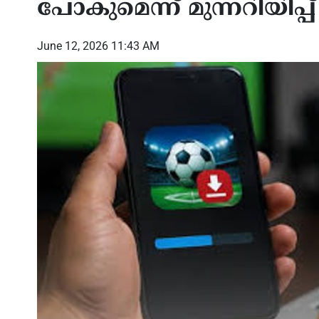
പോകുമെന്ന് മുന്നറിയിപ്പ്
June 12, 2026 11:43 AM
ത്തില്‍
ഫൊക്കാന കൺവൻഷന്
ഫൊക
കൂട്ടായ
വർണാഭമായ തുടക്കം…
തിരി
ജയമെന്ന്
ചിത്രങ്ങളിലൂടെ…
വലിയ
സന്ത
പ്രസ
ഗോപ