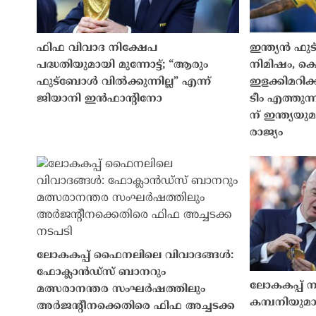
ഫിഫ വിവാദ നിക്ഷേപ
ഇന്ത്യൻ ഫു
പദ്ധതിയുമായി മുന്നോട്ട്; “ആരും
നിമിഷം, ക
ഫുട്ബോൾ വിൽക്കുന്നില്ല” എന്ന്
ഇളക്കിമറി
ജിയാനി ഇൻഫാൻ്റിനോ
ടീം എത്തുന
ന് ഇന്ത്യ
രാജ്യം
ലോകകപ്പ് ഫൈനലിലെ വിവാദങ്ങൾ:
ഫോക്ലാൻഡ്‌സ് ബാനറും
ലോകകപ്പ് 
മത്സരാനന്തര സംഘർഷത്തിലും
കമ്പനിയുമായ
അർജന്റീനക്കെതിരെ ഫിഫ അച്ചടക്ക