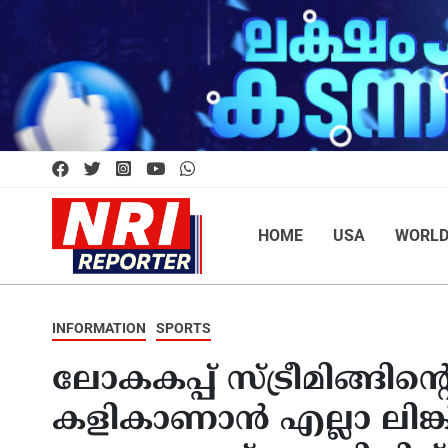
HOME
USA
WORL
INFORMATION
SPORTS
ലോകകപ്പ് സ്ട്രീമിങ്ങിന
കളികാണാൻ എല്ലാ ലിങ്