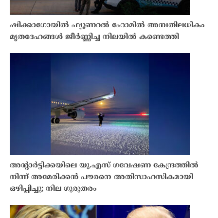
ഷിക്കാഗോയിൽ ഫ്യൂണറൽ ഹോമിൽ അമ്പതിലധികം
മൃതദേഹങ്ങൾ ജീർണ്ണിച്ച നിലയിൽ കണ്ടെത്തി
അൻ്റാർട്ടിക്കയിലെ യു.എസ് ഗവേഷണ കേന്ദ്രത്തിൽ
നിന്ന് അമേരിക്കൻ പൗരനെ അതിസാഹസികമായി
ഒഴിപ്പിച്ചു; നില ഗുരുതരം