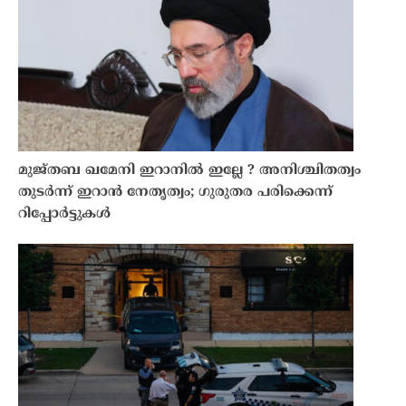
മുജ്തബ ഖമേനി ഇറാനിൽ ഇല്ലേ ? അനിശ്ചിതത്വം
തുടർന്ന് ഇറാൻ നേതൃത്വം; ഗുരുതര പരിക്കെന്ന്
റിപ്പോർട്ടുകൾ