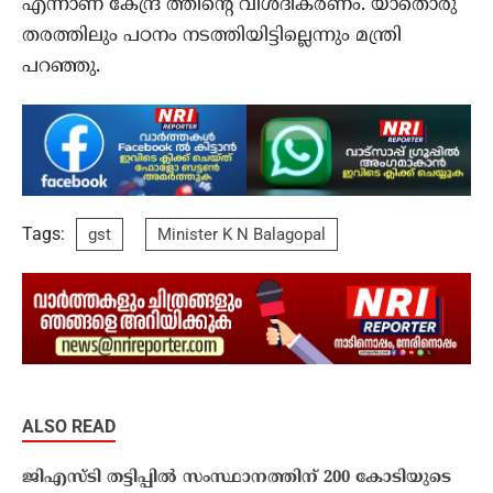
എന്നാണ് കേന്ദ്ര ത്തിന്റെ വിശദീകരണം. യാതൊരു
തരത്തിലും പഠനം നടത്തിയിട്ടില്ലെന്നും മന്ത്രി
പറഞ്ഞു.
Tags:
gst
Minister K N Balagopal
ALSO READ
ജിഎസ്ടി തട്ടിപ്പിൽ സംസ്ഥാനത്തിന് 200 കോടിയുടെ