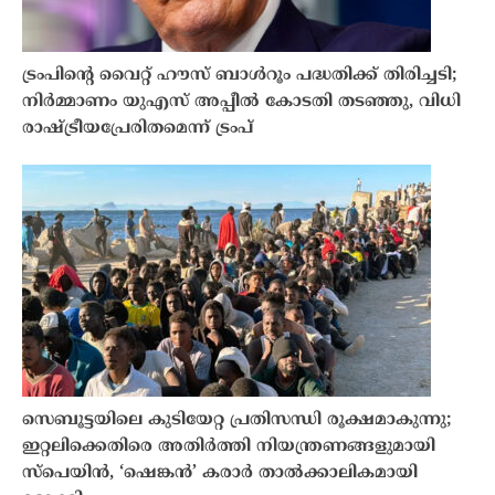
ട്രംപിൻ്റെ വൈറ്റ് ഹൗസ് ബാൾറൂം പദ്ധതിക്ക് തിരിച്ചടി;
നിർമ്മാണം യുഎസ് അപ്പീൽ കോടതി തടഞ്ഞു, വിധി
രാഷ്ട്രീയപ്രേരിതമെന്ന് ട്രംപ്
സെബൂട്ടയിലെ കുടിയേറ്റ പ്രതിസന്ധി രൂക്ഷമാകുന്നു;
ഇറ്റലിക്കെതിരെ അതിർത്തി നിയന്ത്രണങ്ങളുമായി
സ്പെയിൻ, ‘ഷെങ്കൻ’ കരാർ താൽക്കാലികമായി