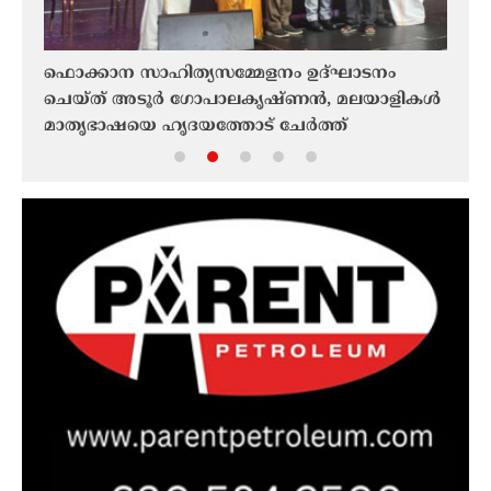
ഫൊക്കാന സാഹിത്യസമ്മേളനം ഉദ്ഘാടനം
KCC
ചെയ്ത് അടൂർ ഗോപാലകൃഷ്‌ണൻ, മലയാളികൾ
ഫോർ
മാതൃഭാഷയെ ഹൃദയത്തോട് ചേർത്ത്
ട്രാ
സംരക്ഷിക്കണമെന്ന് അടൂർ