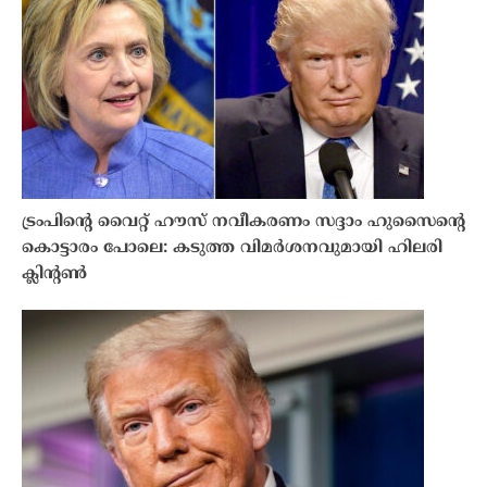
ട്രംപിൻ്റെ വൈറ്റ് ഹൗസ് നവീകരണം സദ്ദാം ഹുസൈൻ്റെ
കൊട്ടാരം പോലെ: കടുത്ത വിമർശനവുമായി ഹിലരി
ക്ലിൻ്റൺ