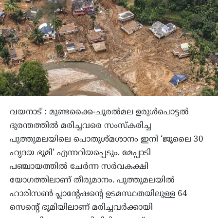
വയനാട് : മുണ്ടക്കൈ-ചൂരൽമല ഉരുൾപൊട്ടൽ
ദുരന്തത്തിൽ മരിച്ചവരെ സംസ്കരിച്ച
പുത്തുമലയിലെ പൊതുശ്മശാനം ഇനി ‘ജൂലൈ 30
ഹൃദയ ഭൂമി’ എന്നറിയപ്പെടും. മേപ്പാടി
പഞ്ചായത്തിൽ ചേർന്ന സർവകക്ഷി
യോഗത്തിലാണ് തീരുമാനം. പുത്തുമലയിൽ
ഹാരിസൺ പ്ലാന്റേഷന്റെ ഉടമസ്ഥതയിലുള്ള 64
സെന്റെ് ഭൂമിയിലാണ് മരിച്ചവർക്കായി