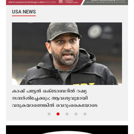
USA NEWS
കാഷ് പട്ടേൽ ഒക്ടോബറിൽ റഷ്യ
മാധ്യ
സന്ദർശിച്ചേക്കും; ആവശ്യവുമായി
യുവ
വരുകയാണെങ്കിൽ വെറുംകൈയോടെ
ഒതു
വരരുതെന്ന് ക്രെംലിൻ അനുകൂല പത്രം
അടി