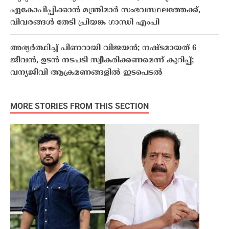
ഏകോപിപ്പിക്കാൻ മന്ത്രിമാർ സംഭവസ്ഥലത്തേക്ക്,
വിവരങ്ങൾ തേടി പ്രിയങ്ക ഗാന്ധി എംപി
അഭ്യർത്ഥിച്ച് പിണറായി വിജയൻ; നഷ്ടമായത് 6
ജീവൻ, ഉടൻ നടപടി സ്വീകരിക്കണമെന്ന് കുറിപ്പ്;
വന്യജീവി ആക്രമണങ്ങളിൽ ഇടപെടൽ
MORE STORIES FROM THIS SECTION