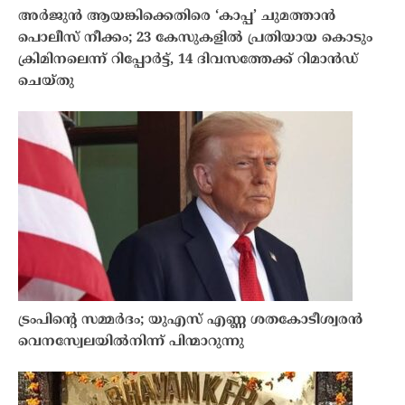
അർജുൻ ആയങ്കിക്കെതിരെ ‘കാപ്പ’ ചുമത്താൻ
പൊലീസ് നീക്കം; 23 കേസുകളിൽ പ്രതിയായ കൊടും
ക്രിമിനലെന്ന് റിപ്പോർട്ട്, 14 ദിവസത്തേക്ക് റിമാൻഡ്
ചെയ്തു
ട്രംപിന്റെ സമ്മർദം; യുഎസ് എണ്ണ ശതകോടീശ്വരൻ
വെനസ്വേലയിൽനിന്ന് പിന്മാറുന്നു