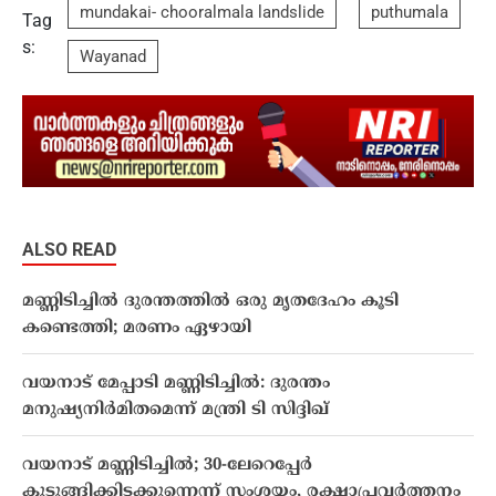
mundakai- chooralmala landslide
puthumala
Tag
s:
Wayanad
ALSO READ
മണ്ണിടിച്ചിൽ ദുരന്തത്തിൽ ഒരു മൃതദേഹം കൂടി
കണ്ടെത്തി; മരണം ഏഴായി
വയനാട് മേപ്പാടി മണ്ണിടിച്ചിൽ: ദുരന്തം
മനുഷ്യനിര്‍മിതമെന്ന് മന്ത്രി ടി സിദ്ദിഖ്
വയനാട് മണ്ണിടിച്ചിൽ; 30-ലേറെപ്പേർ
കുടുങ്ങിക്കിടക്കുന്നെന്ന് സംശയം, രക്ഷാപ്രവർത്തനം