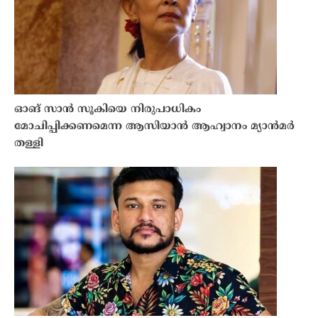
ഓങ് സാൻ സൂകിയെ നിരുപാധികം
മോചിപ്പിക്കണമെന്ന ആസിയാൻ ആഹ്വാനം മ്യാൻമർ
തള്ളി