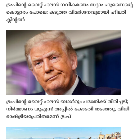
ട്രംപിൻ്റെ വൈറ്റ് ഹൗസ് നവീകരണം സദ്ദാം ഹുസൈൻ്റെ
കൊട്ടാരം പോലെ: കടുത്ത വിമർശനവുമായി ഹിലരി
ക്ലിൻ്റൺ
ട്രംപിൻ്റെ വൈറ്റ് ഹൗസ് ബാൾറൂം പദ്ധതിക്ക് തിരിച്ചടി;
നിർമ്മാണം യുഎസ് അപ്പീൽ കോടതി തടഞ്ഞു, വിധി
രാഷ്ട്രീയപ്രേരിതമെന്ന് ട്രംപ്