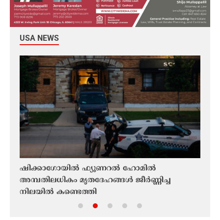
USA NEWS
ഷിക്കാഗോയിൽ ഫ്യൂണറൽ ഹോമിൽ
അൻ്റ
അമ്പതിലധികം മൃതദേഹങ്ങൾ ജീർണ്ണിച്ച
കേന്
നിലയിൽ കണ്ടെത്തി
അതിസ