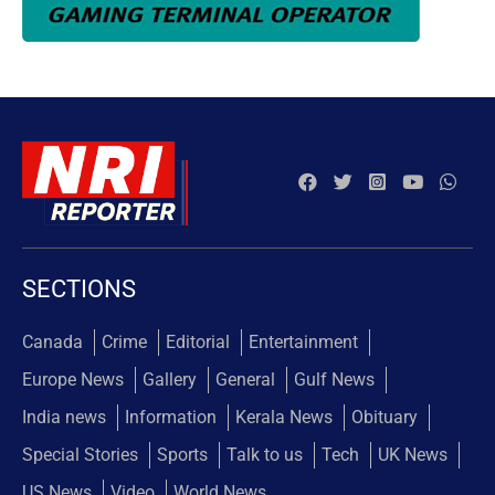
SECTIONS
Canada
Crime
Editorial
Entertainment
Europe News
Gallery
General
Gulf News
India news
Information
Kerala News
Obituary
Special Stories
Sports
Talk to us
Tech
UK News
US News
Video
World News