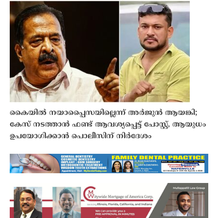
കൈയിൽ നയാപ്പൈസയില്ലെന്ന് അർജുൻ ആയങ്കി;
കേസ് നടത്താൻ ഫണ്ട് ആവശ്യപ്പെട്ട് പോസ്റ്റ്, ആയുധം
ഉപയോഗിക്കാൻ പൊലീസിന് നിർദേശം