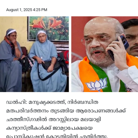
August 1, 2025 4:25 PM
ഡൽഹി: മനുഷ്യക്കടത്ത്, നിർബന്ധിത
മതപരിവർത്തനം തുടങ്ങിയ ആരോപണങ്ങൾക്ക്
ഛത്തീസ്ഗഢിൽ അറസ്റ്റിലായ മലയാളി
കന്യാസ്ത്രീകൾക്ക് ജാമ്യാപേക്ഷയെ
പ്രോസിക്യൂഷൻ കോടതിയിൽ എതിർത്തു.