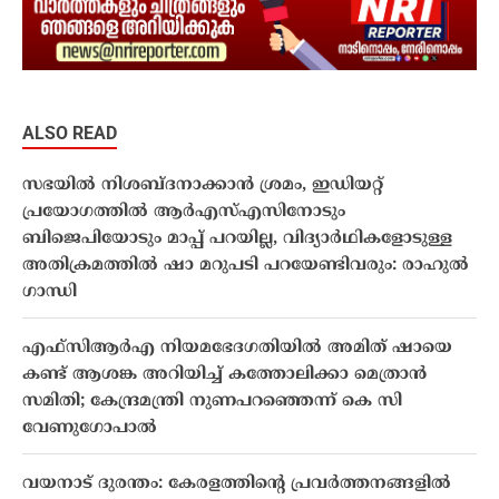
ALSO READ
സഭയിൽ നിശബ്ദനാക്കാൻ ശ്രമം, ഇഡിയറ്റ്
പ്രയോഗത്തിൽ ആർഎസ്എസിനോടും
ബിജെപിയോടും മാപ്പ് പറയില്ല, വിദ്യാർഥികളോടുള്ള
അതിക്രമത്തിൽ ഷാ മറുപടി പറയേണ്ടിവരും: രാഹുൽ
ഗാന്ധി
എഫ്സിആർഎ നിയമഭേദഗതിയിൽ അമിത് ഷായെ
കണ്ട് ആശങ്ക അറിയിച്ച് കത്തോലിക്കാ മെത്രാൻ
സമിതി; കേന്ദ്രമന്ത്രി നുണപറഞ്ഞെന്ന് കെ സി
വേണുഗോപാൽ
വയനാട് ദുരന്തം: കേരളത്തിന്റെ പ്രവർത്തനങ്ങളിൽ