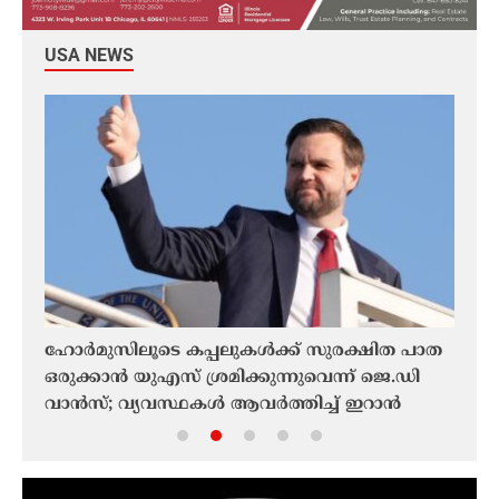
USA NEWS
ുൻ
ഹോർമുസിലൂടെ കപ്പലുകൾക്ക് സുരക്ഷിത പാത
ഫൊക
ഒരുക്കാൻ യുഎസ് ശ്രമിക്കുന്നുവെന്ന് ജെ.ഡി
ചരിത
വാൻസ്; വ്യവസ്ഥകൾ ആവർത്തിച്ച് ഇറാൻ
മലയാ
ഫൊക
ചരിത്