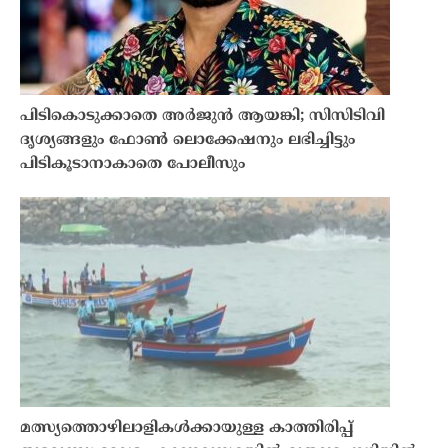
പിടികൊടുക്കാതെ അർജുൻ ആയങ്കി; സിസിടിവി
ദൃശ്യങ്ങളും ഫോൺ ലൊക്കേഷനും ലഭിച്ചിട്ടും
പിടികൂടാനാകാതെ പോലീസും
മത്സ്യത്തൊഴിലാളികൾക്കായുള്ള കാത്തിരിപ്പ്