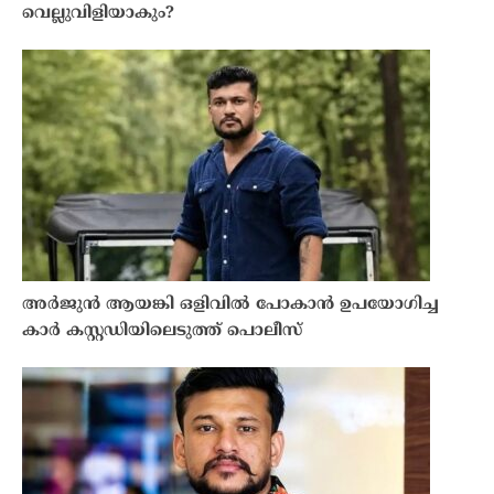
വെല്ലുവിളിയാകും?
അർജുൻ ആയങ്കി ഒളിവിൽ പോകാൻ ഉപയോഗിച്ച
കാർ കസ്റ്റഡിയിലെടുത്ത് പൊലീസ്