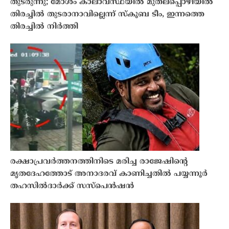
തുടരുന്നു; മോശം കാലാവസ്ഥയിൽ മുതലപ്പൊഴിയിൽ
തിരച്ചിൽ തുടരാനാവില്ലെന്ന് സ്കൂബ ടീം, ഇന്നത്തെ
തിരച്ചിൽ നിർത്തി
രക്ഷാപ്രവർത്തനത്തിനിടെ മരിച്ച രാജേഷിന്റെ
മൃതദേഹത്തോട് അനാദരവ് കാണിച്ചതിൽ പയ്യന്നൂർ
തഹസിൽദാർക്ക് സസ്പെൻഷൻ